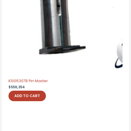
K1005307B Pin Master
$
556,354
ADD TO CART