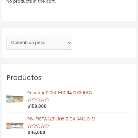
c
No products in the cart.
s
t
Productos
Pasador 120501-00114 DX300LC
$
159,800
R
a
t
e
PIN, PISTA 123-00510 DX 340LC-V
d
0
o
$
115,000
R
u
a