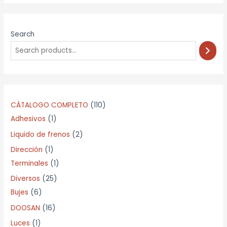
Search
1
CÁTALOGO COMPLETO
110
1
1
Adhesivos
1
p
0
2
Liquido de frenos
2
r
p
p
1
Dirección
1
o
r
r
p
1
Terminales
1
d
o
o
r
p
2
Diversos
25
u
d
d
o
r
6
5
Bujes
6
c
u
u
d
o
p
p
1
DOOSAN
16
t
c
c
u
d
r
r
6
1
Luces
1