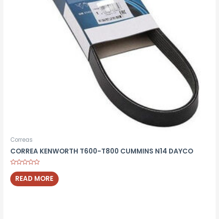
Correas
CORREA KENWORTH T600-T800 CUMMINS N14 DAYCO
Rated
0
READ MORE
out
of
5