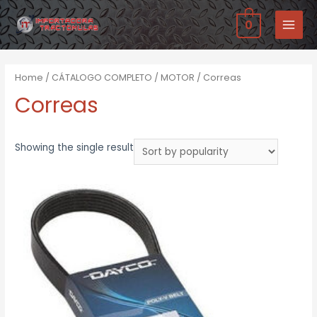
Ir
0
al
MAIN
contenido
MENU
Home
/
CÁTALOGO COMPLETO
/
MOTOR
/ Correas
Correas
Showing the single result