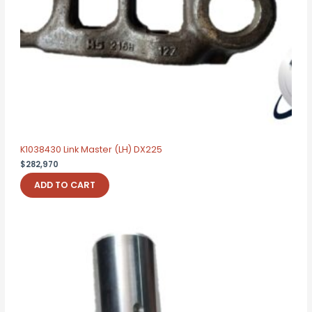
K1038430 Link Master (LH) DX225
$
282,970
ADD TO CART