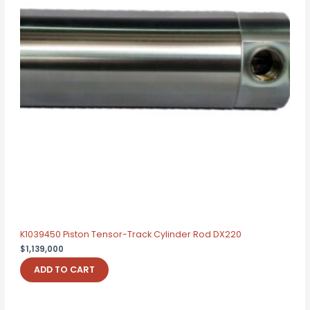
K1039450 Piston Tensor-Track Cylinder Rod DX220
$
1,139,000
ADD TO CART