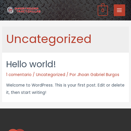
Ir
0
al
MAIN
contenido
MENU
Uncategorized
Hello world!
1 comentario
/
Uncategorized
/ Por
Jhoan Gabriel Burgos
Welcome to WordPress. This is your first post. Edit or delete
it, then start writing!