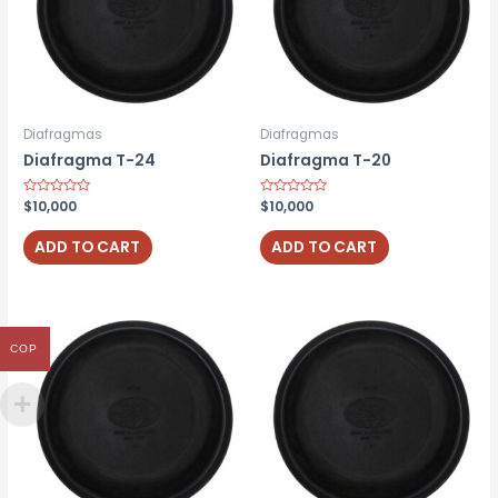
Diafragmas
Diafragmas
Diafragma T-24
Diafragma T-20
Rated
$
10,000
Rated
$
10,000
0
0
out
out
of
of
ADD TO CART
ADD TO CART
5
5
COP