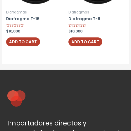
Diafragmas
Diafragmas
Diafragma T-16
Diafragma T-9
Rated
$
10,000
Rated
$
10,000
0
0
out
out
of
of
ADD TO CART
ADD TO CART
5
5
Importadores directos y