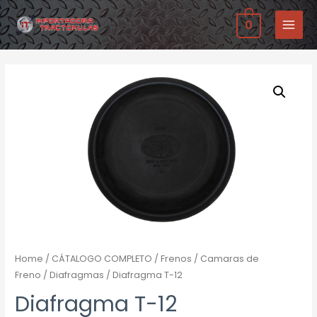
Ir
0
al
MAIN
contenido
MENU
Home
/
CÁTALOGO COMPLETO
/
Frenos
/
Camaras de
Freno
/
Diafragmas
/ Diafragma T-12
Diafragma T-12