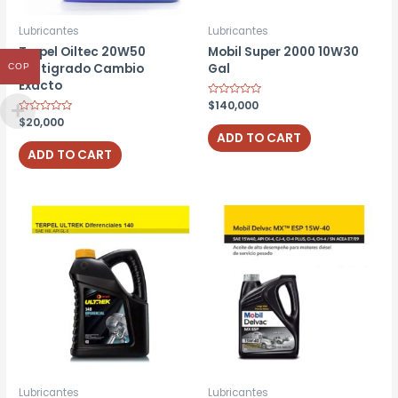
Lubricantes
Lubricantes
Terpel Oiltec 20W50
Mobil Super 2000 10W30
Multigrado Cambio
Gal
COP
Exacto
Rated
$
140,000
0
Rated
$
20,000
out
0
of
ADD TO CART
out
5
of
ADD TO CART
5
Lubricantes
Lubricantes