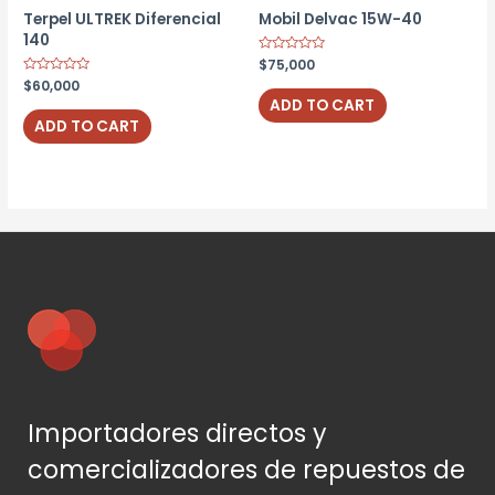
Terpel ULTREK Diferencial
Mobil Delvac 15W-40
140
Rated
$
75,000
0
Rated
$
60,000
out
0
of
ADD TO CART
out
5
of
ADD TO CART
5
Importadores directos y
comercializadores de repuestos de