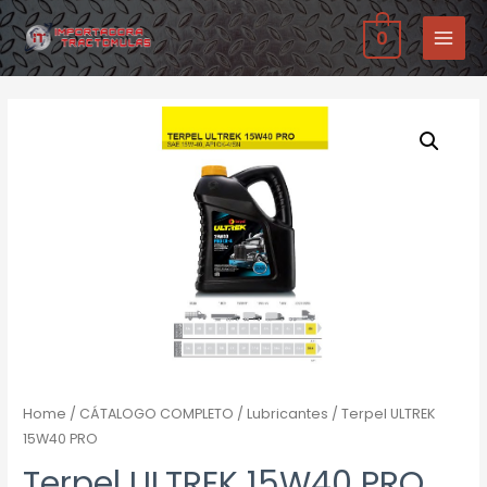
Ir
0
al
MAIN
contenido
MENU
Home
/
CÁTALOGO COMPLETO
/
Lubricantes
/ Terpel ULTREK
15W40 PRO
Terpel ULTREK 15W40 PRO