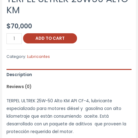
KM
$
70,000
TERPEL
ADD TO CART
ULTREK
25W50
Category:
Lubricantes
ALTO
KM
Description
quantity
Reviews (0)
TERPEL ULTREK 25W-50 Alto KM API CF-4, lubricante
especializado para motores diésel y gasolina con alto
kilometraje que están consumiendo aceite. Está
desarrollado con un paquete de aditivos que proveen la
protección requerida del motor.