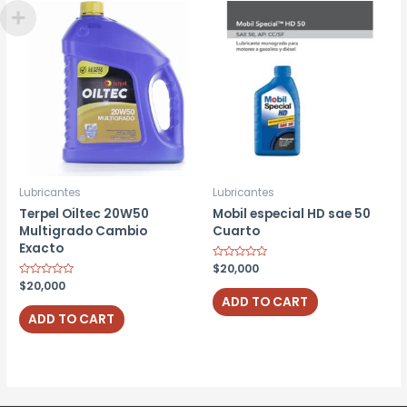
Lubricantes
Lubricantes
Terpel Oiltec 20W50
Mobil especial HD sae 50
Multigrado Cambio
Cuarto
Exacto
Rated
$
20,000
0
Rated
$
20,000
out
0
of
ADD TO CART
out
5
of
ADD TO CART
5