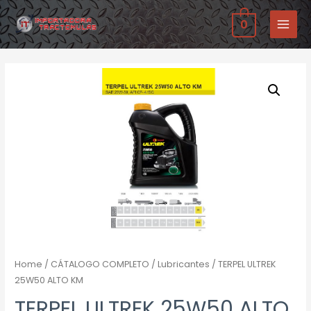
Ir
0
al
MAIN
contenido
MENU
Home
/
CÁTALOGO COMPLETO
/
Lubricantes
/ TERPEL ULTREK
25W50 ALTO KM
TERPEL ULTREK 25W50 ALTO