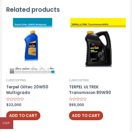
Related products
Lubricantes
Lubricantes
Terpel Oiltec 20W50
TERPEL ULTREK
Multigrado
Transmision 80W90
Rated
$
22,000
Rated
$
65,000
0
0
out
out
of
of
ADD TO CART
ADD TO CART
5
5
COP