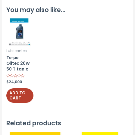
You may also like…
Lubricantes
Terpel
Oiltec 20W
50 Titanio
Rated
$
24,000
0
out
of
ADD TO
5
CART
Related products