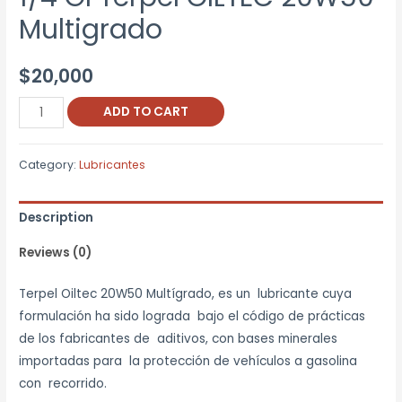
Multigrado
$
20,000
1/4
ADD TO CART
Gl
Terpel
Category:
Lubricantes
OILTEC
20W50
Description
Multigrado
quantity
Reviews (0)
Terpel Oiltec 20W50 Multígrado, es un lubricante cuya
formulación ha sido lograda bajo el código de prácticas
de los fabricantes de aditivos, con bases minerales
importadas para la protección de vehículos a gasolina
con recorrido.