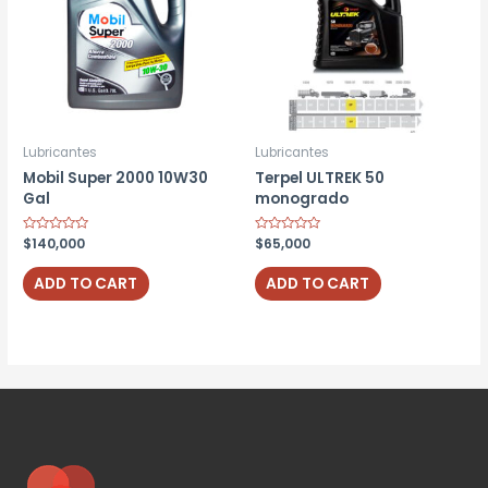
Lubricantes
Lubricantes
Mobil Super 2000 10W30
Terpel ULTREK 50
Gal
monogrado
Rated
$
140,000
Rated
$
65,000
0
0
out
out
of
of
ADD TO CART
ADD TO CART
5
5