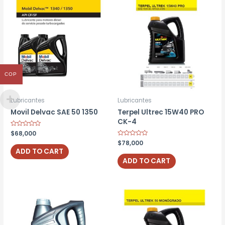
COP
Lubricantes
Lubricantes
Movil Delvac SAE 50 1350
Terpel Ultrec 15W40 PRO
CK-4
Rated
$
68,000
0
Rated
$
78,000
out
0
of
ADD TO CART
out
5
of
ADD TO CART
5