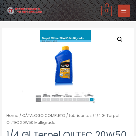
Ir
0
al
MAIN
contenido
MENU
Home
/
CÁTALOGO COMPLETO
/
Lubricantes
/ 1/4 Gl Terpel
OILTEC 20W50 Multigrado
1/4 Gl Terpel OILTEC 20W50