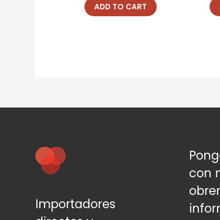
of
of
ADD TO CART
5
5
Pong
con 
obre
Importadores
info