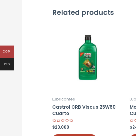
Related products
COP
USD
Lubricantes
Lub
Castrol CRB Viscus 25W60
Mo
Cuarto
Cu
$
20,000
$
2
Rated
Rat
0
0
out
out