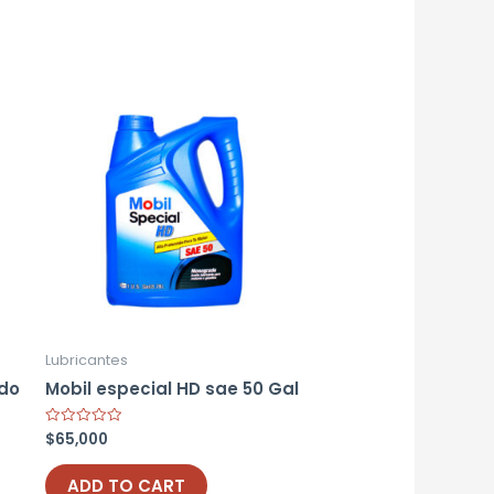
Lubricantes
ado
Mobil especial HD sae 50 Gal
$
65,000
Rated
0
out
of
ADD TO CART
5