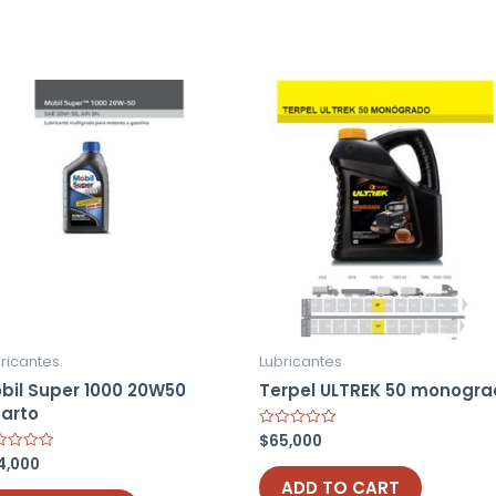
ricantes
Lubricantes
bil Super 1000 20W50
Terpel ULTREK 50 monogr
arto
$
65,000
Rated
0
4,000
ed
out
of
ADD TO CART
5