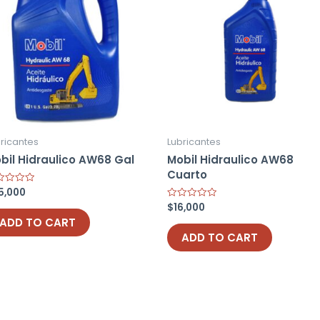
ricantes
Lubricantes
bil Hidraulico AW68 Gal
Mobil Hidraulico AW68
Cuarto
5,000
ed
$
16,000
Rated
0
ADD TO CART
out
of
ADD TO CART
5