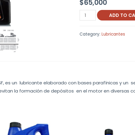
$
65,000
Terpel
ADD TO C
ULTREK
50
Category:
Lubricantes
monogrado
quantity
F, es un lubricante elaborado con bases parafínicas y un 
vitan la formación de depósitos en el motor en diversas c