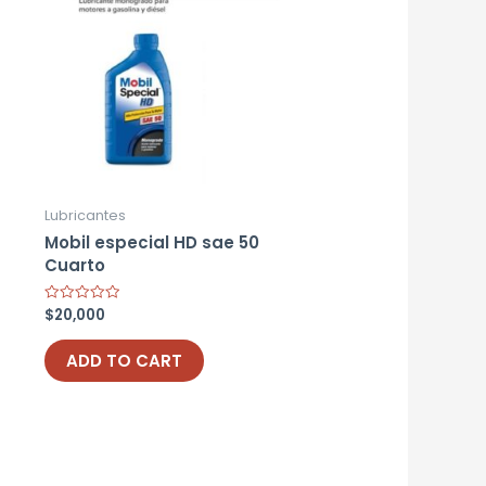
Lubricantes
Mobil especial HD sae 50
Cuarto
$
20,000
Rated
0
out
of
ADD TO CART
5