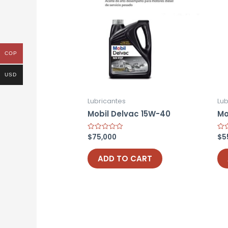
COP
USD
Lubricantes
Lub
Mobil Delvac 15W-40
Mo
$
75,000
$
5
Rated
Rat
0
0
out
out
of
of
ADD TO CART
5
5