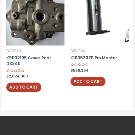
DOOSAN
DOOSAN
K9002105 Cover Rear
K1005307B Pin Master
DX340
Rated
$
556,354
0
Rated
$
2,824,000
out
0
of
ADD TO CART
out
5
of
ADD TO CART
5