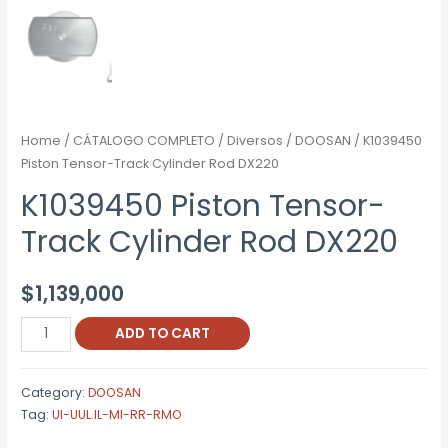
Home
/
CÁTALOGO COMPLETO
/
Diversos
/
DOOSAN
/ K1039450
Piston Tensor-Track Cylinder Rod DX220
K1039450 Piston Tensor-
Track Cylinder Rod DX220
$
1,139,000
K1039450
ADD TO CART
Piston
Tensor-
Category:
DOOSAN
Track
Tag:
UI-UUL.IL-MI-RR-RMO
Cylinder