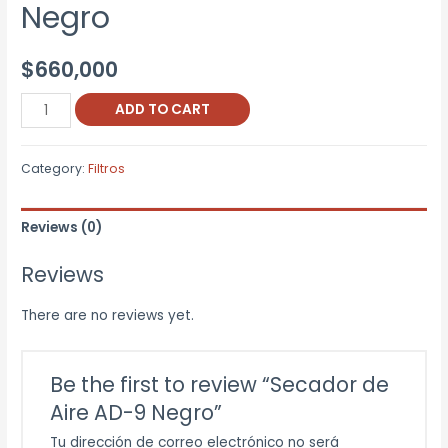
Negro
$
660,000
Secador
ADD TO CART
de
Aire
Category:
Filtros
AD-
9
Reviews (0)
Negro
quantity
Reviews
There are no reviews yet.
Be the first to review “Secador de
Aire AD-9 Negro”
Tu dirección de correo electrónico no será