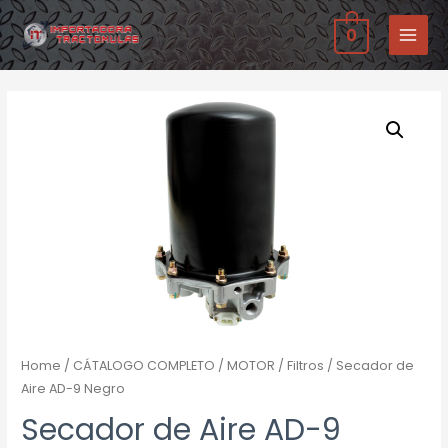
Ir
0
al
MAIN
contenido
MENU
Home
/
CÁTALOGO COMPLETO
/
MOTOR
/
Filtros
/ Secador de
Aire AD-9 Negro
Secador de Aire AD-9