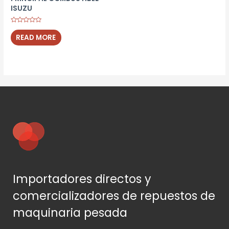
ISUZU
Rated
0
READ MORE
out
of
5
Importadores directos y
comercializadores de repuestos de
maquinaria pesada