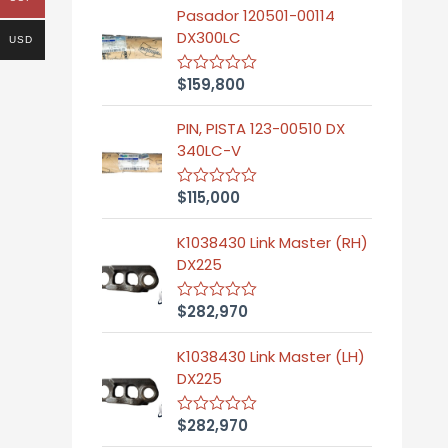
Pasador 120501-00114
DX300LC
USD
$
159,800
R
a
t
PIN, PISTA 123-00510 DX
e
d
340LC-V
0
o
u
$
115,000
R
t
a
o
t
f
K1038430 Link Master (RH)
e
5
d
DX225
0
o
u
$
282,970
R
t
a
o
t
f
K1038430 Link Master (LH)
e
5
d
DX225
0
o
u
$
282,970
R
t
a
o