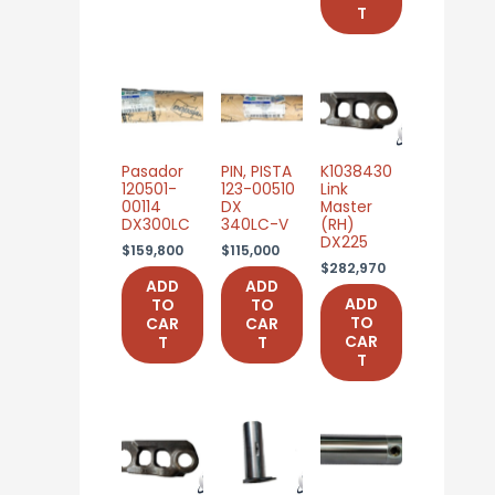
T
Pasador
PIN, PISTA
K1038430
120501-
123-00510
Link
00114
DX
Master
DX300LC
340LC-V
(RH)
DX225
$
159,800
$
115,000
$
282,970
ADD
ADD
ADD
TO
TO
TO
CAR
CAR
CAR
T
T
T