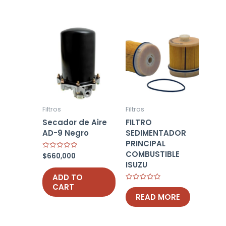
Filtros
Filtros
Secador de Aire
FILTRO
AD-9 Negro
SEDIMENTADOR
PRINCIPAL
COMBUSTIBLE
$
660,000
Rated
0
ISUZU
out
of
ADD TO
5
CART
Rated
0
READ MORE
out
of
5