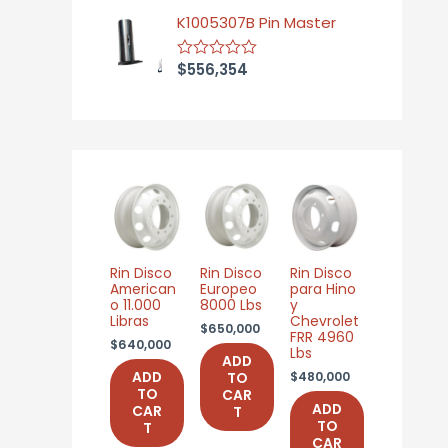
t
f
K1005307B Pin Master
e
5
d
0
$
556,354
o
R
u
a
t
t
o
e
f
d
5
0
o
u
t
o
f
5
Rin Disco
Rin Disco
Rin Disco
American
Europeo
para Hino
o 11.000
8000 Lbs
y
Libras
Chevrolet
$
650,000
FRR 4960
$
640,000
Lbs
ADD
$
480,000
ADD
TO
TO
CAR
ADD
CAR
T
TO
T
CAR