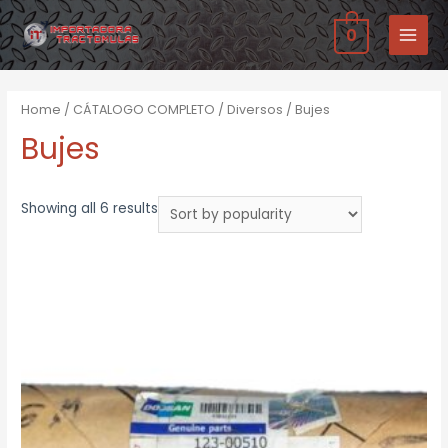
Ir
0
al
MAIN
contenido
MENU
Home
/
CÁTALOGO COMPLETO
/
Diversos
/ Bujes
Bujes
Showing all 6 results