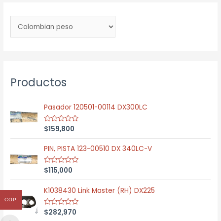
Productos
Pasador 120501-00114 DX300LC
$
159,800
R
a
t
e
PIN, PISTA 123-00510 DX 340LC-V
d
0
o
$
115,000
R
u
a
t
t
o
e
K1038430 Link Master (RH) DX225
f
d
5
COP
0
o
$
282,970
R
u
a
t