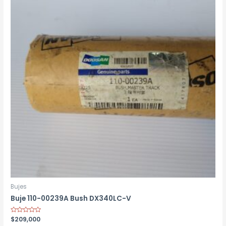
Bujes
Buje 110-00239A Bush DX340LC-V
Rated
$
209,000
0