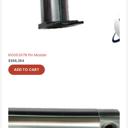
K1005307B Pin Master
$
556,354
ADD TO CART