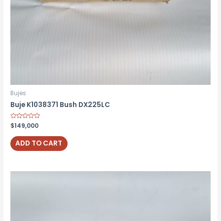
Bujes
Buje K1038371 Bush DX225LC
Rated
$
149,000
0
out
of
ADD TO CART
5