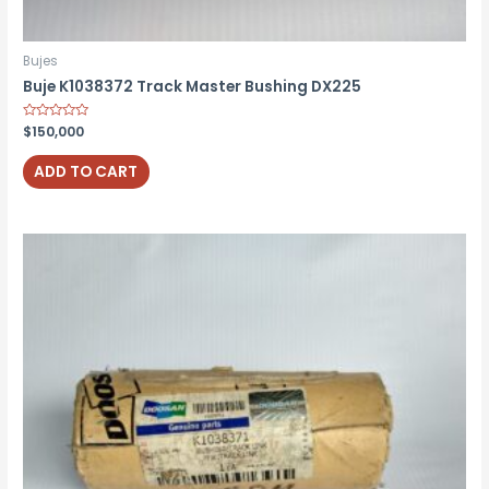
Bujes
Buje K1038372 Track Master Bushing DX225
Rated
$
150,000
0
out
of
ADD TO CART
5