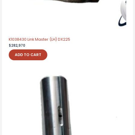
K1038430 Link Master (LH) DX225
$
282,970
ADD TO CART