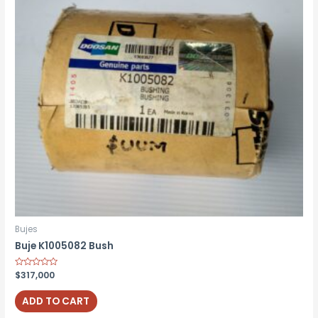
Bujes
Buje K1005082 Bush
Rated
$
317,000
0
out
of
ADD TO CART
5