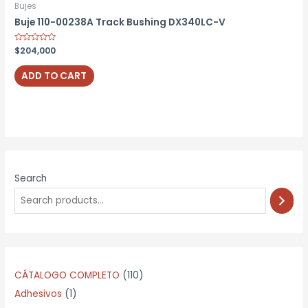
Bujes
Buje 110-00238A Track Bushing DX340LC-V
Rated
$
204,000
0
out
of
ADD TO CART
5
Search
1
CÁTALOGO COMPLETO
110
1
1
Adhesivos
1