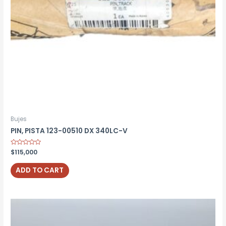
Bujes
PIN, PISTA 123-00510 DX 340LC-V
Rated
$
115,000
0
out
of
ADD TO CART
5