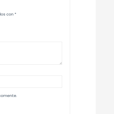
dos con
*
 comente.