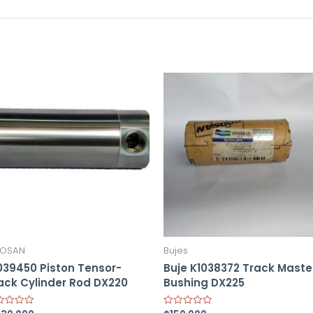
OSAN
Bujes
039450 Piston Tensor-
Buje K1038372 Track Maste
ack Cylinder Rod DX220
Bushing DX225
ed
Rated