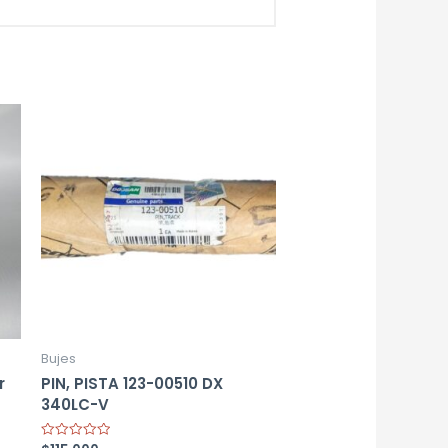
Bujes
r
PIN, PISTA 123-00510 DX
340LC-V
Rated