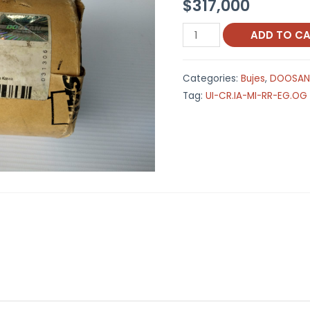
$
317,000
Buje
ADD TO C
K1005082
Bush
Categories:
Bujes
,
DOOSAN
quantity
Tag:
UI-CR.IA-MI-RR-EG.OG