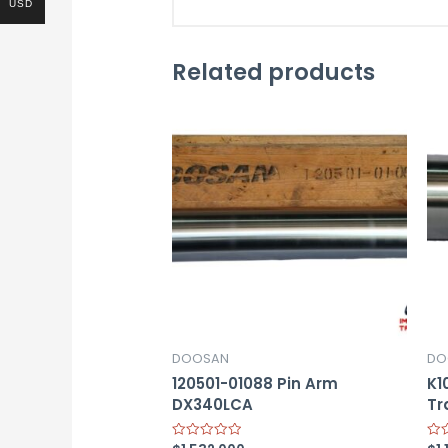
USD
Related products
DOOSAN
DO
120501-01088 Pin Arm
K1
DX340LCA
Tr
Rated
Rat