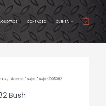
NOSOTROS
CONTACTO
CUENTA
0
ETO
/
Diversos
/
Bujes
/ Buje K1005082
82 Bush