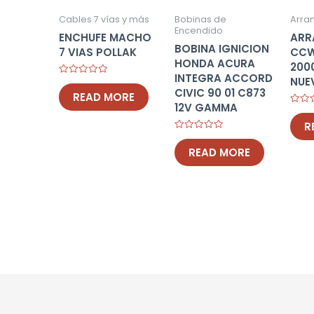
Cables 7 vías y más
Bobinas de
Arra
Encendido
ENCHUFE MACHO
ARR
BOBINA IGNICION
7 VIAS POLLAK
CCW
HONDA ACURA
200
INTEGRA ACCORD
NUE
Rated
CIVIC 90 01 C873
0
READ MORE
out
12V GAMMA
of
Rated
5
0
R
out
of
Rated
5
0
READ MORE
out
of
5