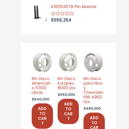
t
f
K1005307B Pin Master
e
5
d
0
$
556,354
o
R
u
a
t
t
o
e
f
d
5
0
o
u
t
o
f
5
Rin Disco
Rin Disco
Rin Disco
American
Europeo
para Hino
o 11.000
8000 Lbs
y
Libras
Chevrolet
$
650,000
FRR 4960
$
640,000
Lbs
ADD
$
480,000
ADD
TO
TO
CAR
ADD
CAR
T
TO
T
CAR