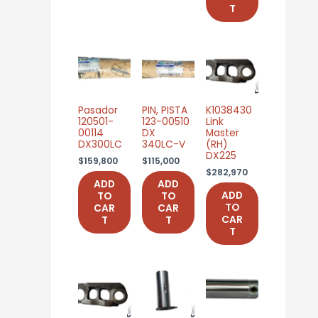
T
Pasador
PIN, PISTA
K1038430
120501-
123-00510
Link
00114
DX
Master
DX300LC
340LC-V
(RH)
DX225
$
159,800
$
115,000
$
282,970
ADD
ADD
ADD
TO
TO
TO
CAR
CAR
CAR
T
T
T