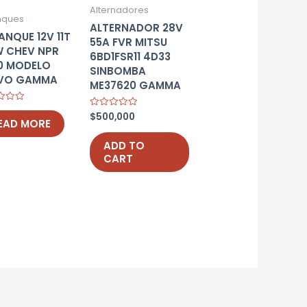
Alternadores
nques
ALTERNADOR 28V
ANQUE 12V 11T
55A FVR MITSU
 CHEV NPR
6BD1FSR11 4D33
0 MODELO
SINBOMBA
VO GAMMA
ME37620 GAMMA
$
500,000
Rated
EAD MORE
0
out
of
ADD TO
5
CART