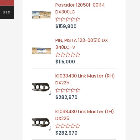
Pasador 120501-00114
DX300LC
USD
$
159,800
R
a
t
PIN, PISTA 123-00510 DX
e
d
340LC-V
0
o
u
$
115,000
R
t
a
o
t
f
K1038430 Link Master (RH)
e
5
d
DX225
0
o
u
$
282,970
R
t
a
o
t
f
K1038430 Link Master (LH)
e
5
d
DX225
0
o
u
$
282,970
R
t
a
o