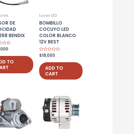
ores
Luces LED
SOR DE
BOMBILLO
OCIDAD
COCUYO LED
268 BENDIX
COLOR BLANCO
12V BEST
,000
$
18,000
Rated
0
DD TO
out
of
ART
ADD TO
5
CART