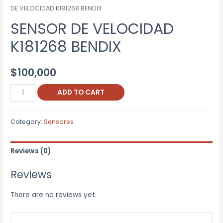
DE VELOCIDAD K181268 BENDIX
SENSOR DE VELOCIDAD
K181268 BENDIX
$
100,000
SENSOR
ADD TO CART
DE
VELOCIDAD
Category:
Sensores
K181268
BENDIX
Reviews (0)
quantity
Reviews
There are no reviews yet.