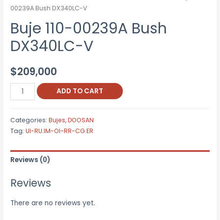
00239A Bush DX340LC-V
Buje 110-00239A Bush
DX340LC-V
$
209,000
Buje
ADD TO CART
110-
00239A
Categories:
Bujes
,
DOOSAN
Bush
Tag:
UI-RU.IM-OI-RR-CG.ER
DX340LC-
V
Reviews (0)
quantity
Reviews
There are no reviews yet.