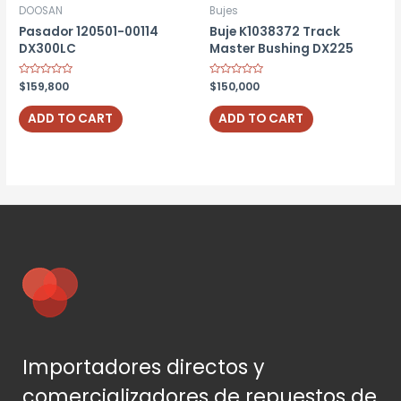
DOOSAN
Bujes
Pasador 120501-00114
Buje K1038372 Track
DX300LC
Master Bushing DX225
Rated
$
159,800
Rated
$
150,000
0
0
out
out
of
of
ADD TO CART
ADD TO CART
5
5
Importadores directos y
comercializadores de repuestos de