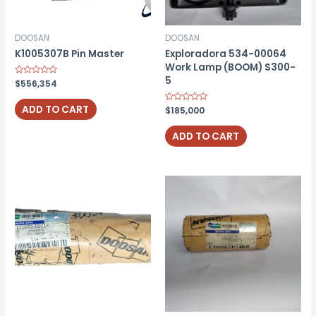
DOOSAN
DOOSAN
K1005307B Pin Master
Exploradora 534-00064
Work Lamp (BOOM) S300-
5
Rated
$
556,354
0
out
of
ADD TO CART
Rated
$
185,000
5
0
out
of
ADD TO CART
5