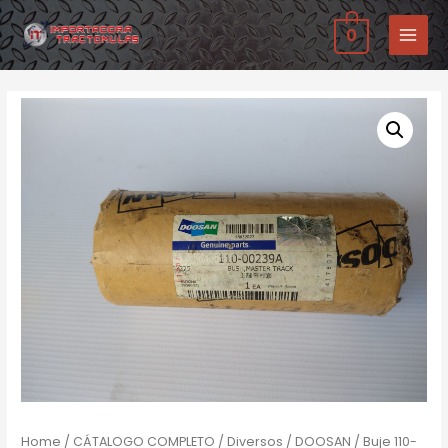
Ir
0
al
MAIN
contenido
MENU
Home
/
CÁTALOGO COMPLETO
/
Diversos
/
DOOSAN
/ Buje 110-