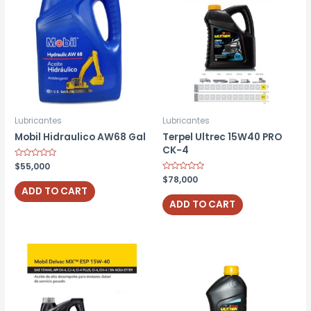
Lubricantes
Lubricantes
Mobil Hidraulico AW68 Gal
Terpel Ultrec 15W40 PRO
CK-4
Rated
$
55,000
0
Rated
$
78,000
out
0
of
ADD TO CART
out
5
of
ADD TO CART
5