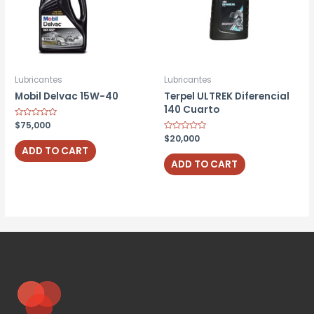
Lubricantes
Lubricantes
Mobil Delvac 15W-40
Terpel ULTREK Diferencial
140 Cuarto
Rated
$
75,000
0
Rated
$
20,000
out
0
of
ADD TO CART
out
5
of
ADD TO CART
5