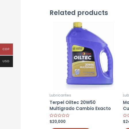
Related products
COP
USD
Lubricantes
Lub
Terpel Oiltec 20W50
Mo
Multigrado Cambio Exacto
Cu
$
20,000
$
2
Rated
Rat
0
0
out
out