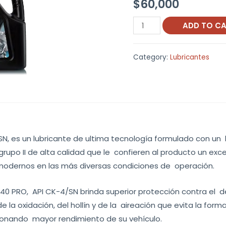
$
60,000
Terpel
ADD TO C
ULTREK
Diferencial
Category:
Lubricantes
140
quantity
N, es un lubricante de ultima tecnología formulado con un
grupo II de alta calidad que le confieren al producto un ex
modernos en las más diversas condiciones de operación.
40 PRO, API CK-4/SN brinda superior protección contra el de
e la oxidación, del hollín y de la aireación que evita la for
ionando mayor rendimiento de su vehículo.