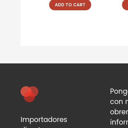
of
of
ADD TO CART
5
5
Pong
con 
obre
Importadores
info