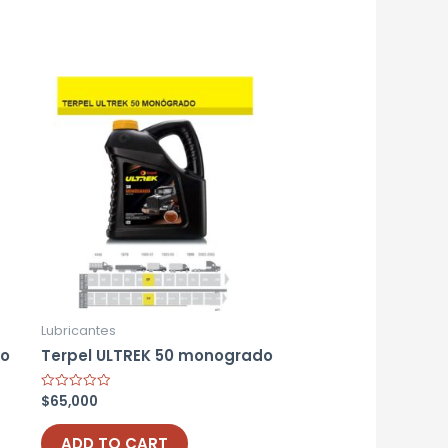
Lubricantes
io
Terpel ULTREK 50 monogrado
$
65,000
Rated
0
out
of
ADD TO CART
5