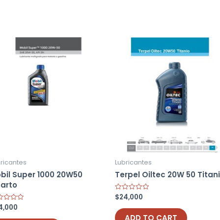
ricantes
Lubricantes
bil Super 1000 20W50
Terpel Oiltec 20W 50 Titan
arto
$
24,000
Rated
0
4,000
ed
out
of
ADD TO CART
5